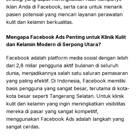
iklan Anda di Facebook, serta cara untuk menarik
pasien potensial yang mencari layanan perawatan
kulit dan kelamin berkualitas.
Mengapa Facebook Ads Penting untuk Klinik Kulit
dan Kelamin Modern di Serpong Utara?
Facebook adalah platform media sosial dengan lebih
dari 2,8 miliar pengguna aktif bulanan di seluruh
dunia, menjadikannya salah satu saluran pemasaran
yang paling efektif. Di Indonesia, Facebook memiliki
basis pengguna yang sangat besar, terutama di kota-
kota besar seperti Tangerang Selatan. Untuk klinik
kulit dan kelamin yang ingin meningkatkan visibilitas
mereka di pasar yang sangat kompetitif,
menggunakan Facebook Ads adalah langkah yang
sangat cerdas.