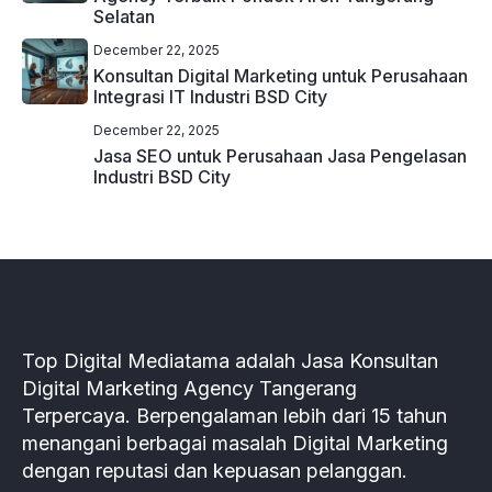
Selatan
December 22, 2025
Konsultan Digital Marketing untuk Perusahaan
Integrasi IT Industri BSD City
December 22, 2025
Jasa SEO untuk Perusahaan Jasa Pengelasan
Industri BSD City
Top Digital Mediatama adalah Jasa Konsultan
Digital Marketing Agency Tangerang
Terpercaya. Berpengalaman lebih dari 15 tahun
menangani berbagai masalah Digital Marketing
dengan reputasi dan kepuasan pelanggan.