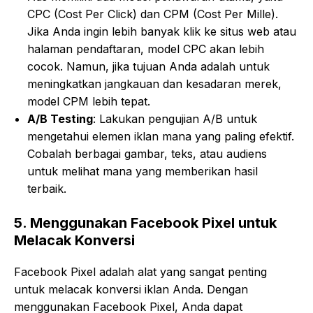
CPC (Cost Per Click) dan CPM (Cost Per Mille).
Jika Anda ingin lebih banyak klik ke situs web atau
halaman pendaftaran, model CPC akan lebih
cocok. Namun, jika tujuan Anda adalah untuk
meningkatkan jangkauan dan kesadaran merek,
model CPM lebih tepat.
A/B Testing
: Lakukan pengujian A/B untuk
mengetahui elemen iklan mana yang paling efektif.
Cobalah berbagai gambar, teks, atau audiens
untuk melihat mana yang memberikan hasil
terbaik.
5.
Menggunakan Facebook Pixel untuk
Melacak Konversi
Facebook Pixel adalah alat yang sangat penting
untuk melacak konversi iklan Anda. Dengan
menggunakan Facebook Pixel, Anda dapat