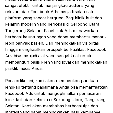
sangat efektif untuk menjangkau audiens yang
relevan, dan Facebook Ads menjadi salah satu
platform yang sangat berguna. Bagi klinik kulit dan
kelamin modern yang berlokasi di Serpong Utara,
Tangerang Selatan, Facebook Ads menawarkan
berbagai keuntungan yang dapat membantu menarik
lebih banyak pasien. Dari meningkatkan visibilitas
hingga menghasilkan prospek berkualitas, Facebook
Ads bisa menjadi alat yang sangat kuat untuk
membangun basis klien yang loyal dan meningkatkan
praktik medis Anda.
Pada artikel ini, kami akan memberikan panduan
lengkap tentang bagaimana Anda bisa memanfaatkan
Facebook Ads untuk mengoptimalkan pemasaran
klinik kulit dan kelamin di Serpong Utara, Tangerang
Selatan. Kami akan membahas berbagai tips dan
strategi yang dapat meningkatkan hasil kampanye