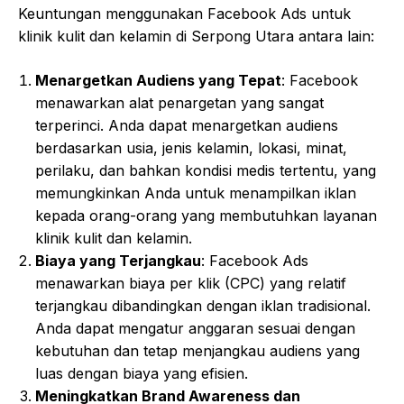
Keuntungan menggunakan Facebook Ads untuk
klinik kulit dan kelamin di Serpong Utara antara lain:
Menargetkan Audiens yang Tepat
: Facebook
menawarkan alat penargetan yang sangat
terperinci. Anda dapat menargetkan audiens
berdasarkan usia, jenis kelamin, lokasi, minat,
perilaku, dan bahkan kondisi medis tertentu, yang
memungkinkan Anda untuk menampilkan iklan
kepada orang-orang yang membutuhkan layanan
klinik kulit dan kelamin.
Biaya yang Terjangkau
: Facebook Ads
menawarkan biaya per klik (CPC) yang relatif
terjangkau dibandingkan dengan iklan tradisional.
Anda dapat mengatur anggaran sesuai dengan
kebutuhan dan tetap menjangkau audiens yang
luas dengan biaya yang efisien.
Meningkatkan Brand Awareness dan