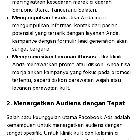
meningkatkan kesadaran merek di daerah
Serpong Utara, Tangerang Selatan.
Mengumpulkan Leads
: Jika Anda ingin
mengumpulkan informasi kontak dari pasien
potensial yang tertarik dengan layanan Anda,
kampanye dengan formulir lead generation akan
sangat berguna.
Mempromosikan Layanan Khusus
: Jika klinik
Anda menawarkan promo atau diskon, Anda bisa
menjalankan kampanye yang fokus pada promosi
tertentu, seperti diskon perawatan wajah atau
layanan perawatan kulit.
2.
Menargetkan Audiens dengan Tepat
Salah satu keunggulan utama Facebook Ads adalah
kemampuan untuk menargetkan audiens dengan
sangat spesifik. Untuk klinik kulit dan kelamin di