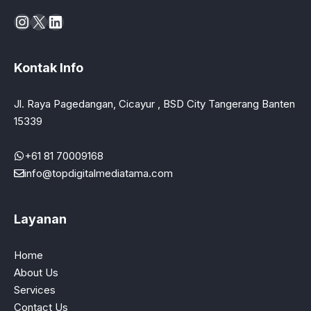
Instagram
X
LinkedIn
Kontak Info
Jl. Raya Pagedangan, Cicayur , BSD City Tangerang Banten
15339
+61 81 70009168
info@topdigitalmediatama.com
Layanan
Home
About Us
Services
Contact Us