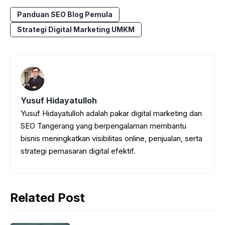
c
a
s
e
Panduan SEO Blog Pemula
e
t
s
g
Strategi Digital Marketing UMKM
b
s
e
r
o
A
n
a
o
p
g
m
k
p
e
Yusuf Hidayatulloh
r
Yusuf Hidayatulloh adalah pakar digital marketing dan
SEO Tangerang yang berpengalaman membantu
bisnis meningkatkan visibilitas online, penjualan, serta
strategi pemasaran digital efektif.
Related Post