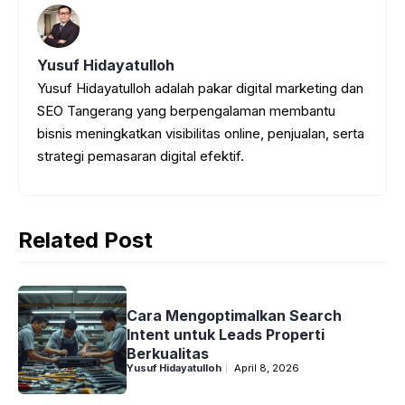
o
p
g
m
k
p
e
Yusuf Hidayatulloh
r
Yusuf Hidayatulloh adalah pakar digital marketing dan
SEO Tangerang yang berpengalaman membantu
bisnis meningkatkan visibilitas online, penjualan, serta
strategi pemasaran digital efektif.
Related Post
Cara Mengoptimalkan Search
Intent untuk Leads Properti
Berkualitas
Yusuf Hidayatulloh
April 8, 2026