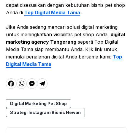
dapat disesuaikan dengan kebutuhan bisnis pet shop
Anda di
Top Digital Media Tama
.
Jika Anda sedang mencari solusi digital marketing
untuk meningkatkan visibilitas pet shop Anda,
digital
marketing agency Tangerang
seperti Top Digital
Media Tama siap membantu Anda. Klik link untuk
memulai perjalanan digital Anda bersama kami:
Top
Digital Media Tama
.
F
W
M
T
a
h
e
el
c
a
s
e
Digital Marketing Pet Shop
e
t
s
g
Strategi Instagram Bisnis Hewan
b
s
e
r
o
A
n
a