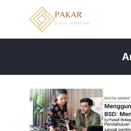
Skip
to
content
A
DIGITAL MARKE
Mengguna
BSD: Men
by
Yusuf Hiday
Pendahuluan D
sangat penti